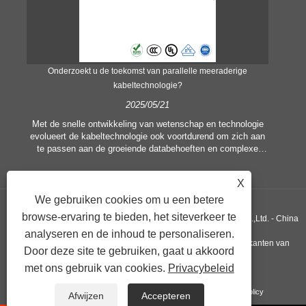
?
Onderzoekt u de toekomst van parallelle meeraderige
W
kabeltechnologie?
2025/05/21
Geb
a
Met de snelle ontwikkeling van wetenschap en technologie
dr
evolueert de kabeltechnologie ook voortdurend om zich aan
ve
te passen aan de groeiende databehoeften en complexe
dr
communicatiesystemen. Op dit gebied is "Parallel Multi Core
m
Cable" een trefwoord geworden dat veel aandacht heeft
X
getrokken en een nieuw type kabelontwerp vertegenwoordigt
dat is ontworpen om de transmissie-efficiëntie te verbeteren,
We gebruiken cookies om u een betere
de latentie te verminderen en te voldoen aan de eisen van
browse-ervaring te bieden, het siteverkeer te
Copyright © 2019 Xiangshan Haoguang Electric Wire & Cable Co.,Ltd. - China
moderne communicatieapparatuur.
analyseren en de inhoud te personaliseren.
Brandalarmkabels, leveranciers van enkeladerige kabels, fabrikanten van
Door deze site te gebruiken, gaat u akkoord
met ons gebruik van cookies.
Privacybeleid
PVC-kabels. Alle rechten voorbehouden.
Koppelingen
Sitemap
RSS
XML
Privacy Policy
Afwijzen
Accepteren