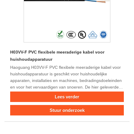
H03VV-F PVC flexibele meeraderige kabel voor
huishoudapparatuur
Haoguang H03VV-F PVC flexibele meeraderige kabel voor
huishoudapparatuur is geschikt voor huishoudelijke
apparaten, installaties en machines, bedradingsdoeleinden
en voor het vervaardigen van snoeren. De hier geleverde
buitenmantel is van speciaal PVC, zelfdovend en
Lees verder
vlamvertragend. De PVC-mantel biedt een betere
bescherming tegen hete oppervlakken en is bestand tegen
Stuur onderzoek
schuren en snijden. Kaal koper, fijndradige geleider, 2 aders
en 3 aders opties voor jou. Nominale spanning is 300 /
300V.