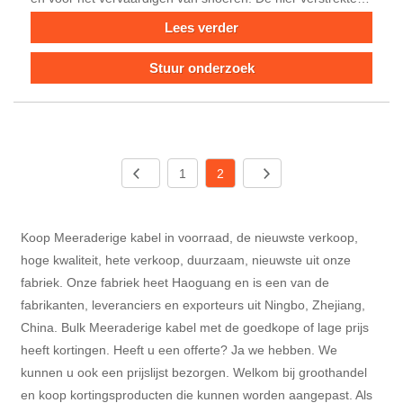
buitenmantel is speciaal PVC, zelfdovend en
Lees verder
vlamvertragend. Blank koper, fijndradige geleider, er zijn 2
aders en 3 aders opties voor jou. Nominale spanningen zijn
Stuur onderzoek
300 / 300V.
1
2
Koop Meeraderige kabel in voorraad, de nieuwste verkoop,
hoge kwaliteit, hete verkoop, duurzaam, nieuwste uit onze
fabriek. Onze fabriek heet Haoguang en is een van de
fabrikanten, leveranciers en exporteurs uit Ningbo, Zhejiang,
China. Bulk Meeraderige kabel met de goedkope of lage prijs
heeft kortingen. Heeft u een offerte? Ja we hebben. We
kunnen u ook een prijslijst bezorgen. Welkom bij groothandel
en koop kortingsproducten die kunnen worden aangepast. Als